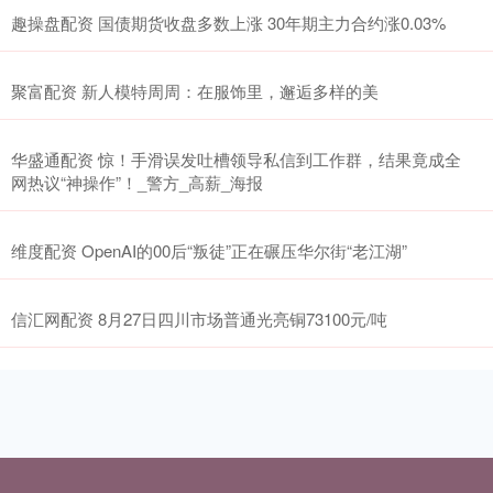
趣操盘配资 国债期货收盘多数上涨 30年期主力合约涨0.03%
聚富配资 新人模特周周：在服饰里，邂逅多样的美
华盛通配资 惊！手滑误发吐槽领导私信到工作群，结果竟成全
网热议“神操作”！_警方_高薪_海报
维度配资 OpenAI的00后“叛徒”正在碾压华尔街“老江湖”
信汇网配资 8月27日四川市场普通光亮铜73100元/吨