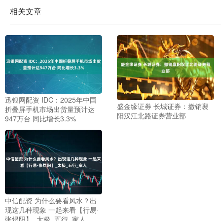
相关文章
迅银网配资 IDC：2025年中国
盛金缘证券 长城证券：撤销襄
折叠屏手机市场出货量预计达
阳汉江北路证券营业部
947万台 同比增长3.3%
中信配资 为什么要看风水？出
现这几种现象 一起来看【行易·
张煜阳】_太极_五行_家人