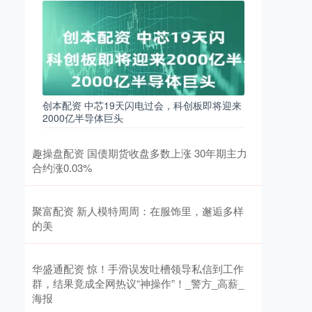
创本配资 中芯19天闪电过会，科创板即将迎来
2000亿半导体巨头
趣操盘配资 国债期货收盘多数上涨 30年期主力
合约涨0.03%
聚富配资 新人模特周周：在服饰里，邂逅多样
的美
华盛通配资 惊！手滑误发吐槽领导私信到工作
群，结果竟成全网热议“神操作”！_警方_高薪_
海报