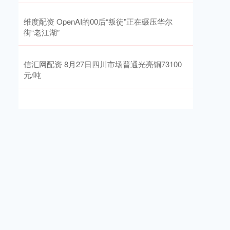
维度配资 OpenAI的00后“叛徒”正在碾压华尔
街“老江湖”
信汇网配资 8月27日四川市场普通光亮铜73100
元/吨