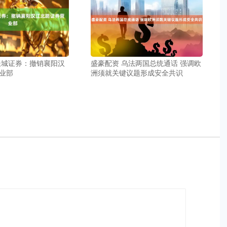
长城证券：撤销襄阳汉
盛豪配资 乌法两国总统通话 强调欧
业部
洲须就关键议题形成安全共识