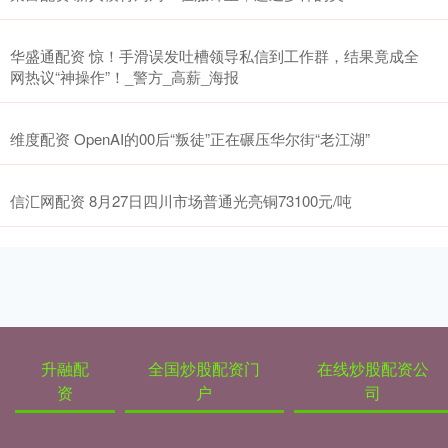
华盛通配资 惊！手滑误发吐槽领导私信到工作群，结果竟成全
网热议“神操作”！_警方_高薪_海报
维度配资 OpenAI的00后“叛徒”正在碾压华尔街“老江湖”
信汇网配资 8月27日四川市场普通光亮铜73100元/吨
升融配
全国炒股配资门
在线炒股配资公
资
户
司