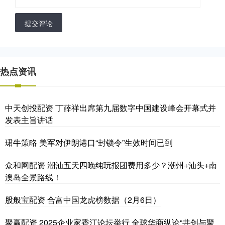
提交评论
热点资讯
中天创投配资 丁薛祥出席第九届数字中国建设峰会开幕式并
发表主旨讲话
珺牛策略 美军对伊朗港口“封锁令”生效时间已到
众和网配资 潮汕五天四晚纯玩报团费用多少？潮州+汕头+南
澳岛全景路线！
股般宝配资 合富中国龙虎榜数据（2月6日）
聚赢配资 2025企业家香江论坛举行 全球华商纵论“共创与聚