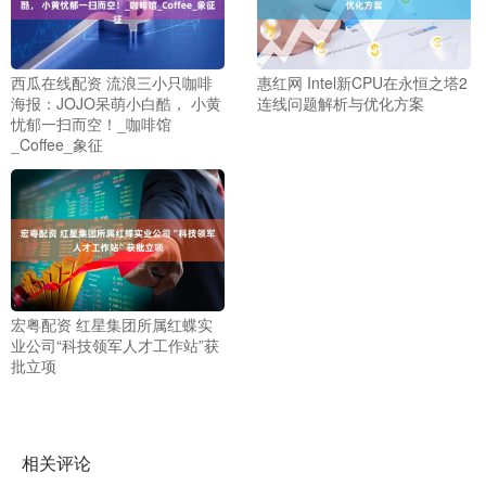
西瓜在线配资 流浪三小只咖啡
惠红网 Intel新CPU在永恒之塔2
海报：JOJO呆萌小白酷， 小黄
连线问题解析与优化方案
忧郁一扫而空！_咖啡馆
_Coffee_象征
宏粤配资 红星集团所属红蝶实
业公司“科技领军人才工作站”获
批立项
相关评论