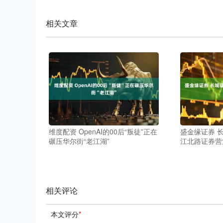
相关文章
维度配资 OpenAI的00后“叛徒”正在
盛金缘证券 
碾压华尔街“老江湖”
江北路证券营
相关评论
本文评分
*