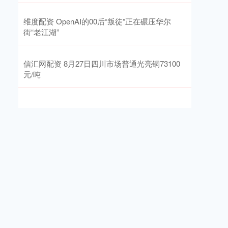
维度配资 OpenAI的00后“叛徒”正在碾压华尔
街“老江湖”
信汇网配资 8月27日四川市场普通光亮铜73100
元/吨