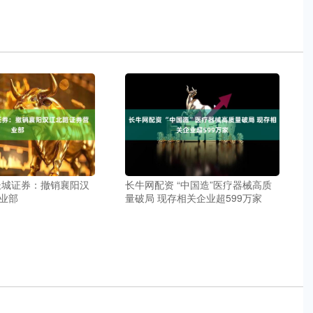
长城证券：撤销襄阳汉
长牛网配资 “中国造”医疗器械高质
业部
量破局 现存相关企业超599万家