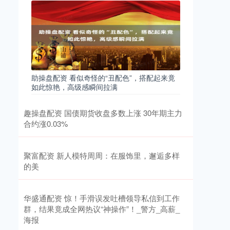
助操盘配资 看似奇怪的“丑配色”，搭配起来竟
如此惊艳，高级感瞬间拉满
趣操盘配资 国债期货收盘多数上涨 30年期主力
合约涨0.03%
聚富配资 新人模特周周：在服饰里，邂逅多样
的美
华盛通配资 惊！手滑误发吐槽领导私信到工作
群，结果竟成全网热议“神操作”！_警方_高薪_
海报