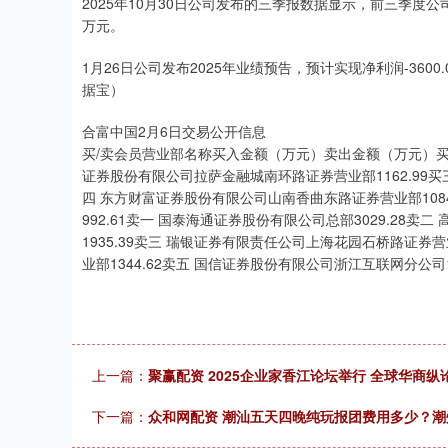
2025年10月30日公司发布的三季报数据显示，前三季度公司共
万元。
1月26日公司发布2025年业绩预告，预计实现净利润-3600.00
据宝）
合富中国2月6日交易公开信息
买/卖会员营业部名称买入金额（万元）卖出金额（万元）买一
证券股份有限公司拉萨金融城南环路证券营业部1162.99买
四 东方财富证券股份有限公司山南香曲东路证券营业部108
992.61卖一 国泰海通证券股份有限公司总部3029.28
1935.39卖三 瑞银证券有限责任公司上海花园石桥路证券
业部1344.62卖五 国信证券股份有限公司浙江互联网分公司13
上一篇：
聚赢配资 2025企业家香江论坛举行 全球华商纵
下一篇：
众和网配资 潮汕五天四晚纯玩报团费用多少？潮