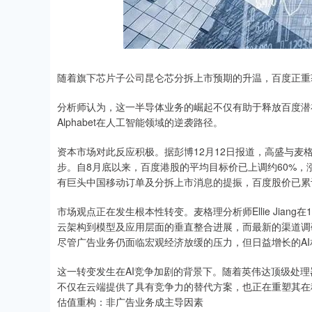
随着旗下芯片子公司昆仑芯分拆上市预期的升温，百度正重
分析师认为，这一半导体业务的崛起不仅有助于释放百度潜
Alphabet在人工智能领域的逆袭路径。
资本市场对此反应积极。据彭博12月12日报道，高盛与麦格
步。自8月底以来，百度港股的平均目标价已上调约60%
有巨头中国移动订单及分拆上市消息的提振，百度股价已累
市场观点正在发生根本性转变。麦格理分析师Ellie Jia
云架构到模型及应用层面的垂直整合进展，而最新的渠道调
尽管广告业务仍面临宏观经济放缓的压力，但日益增长的A
这一转变发生在AI竞争加剧的背景下。随着英伟达顶级处
不仅在云端提供了具有竞争力的替代方案，也正在重塑其在
估值重构：非广告业务成主导因素