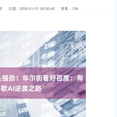
资
日期：2026-01-01 09:06:46
查看：136