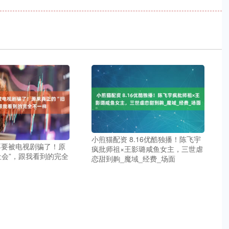
小煎猫配资 8.16优酷独播！陈飞宇
不要被电视剧骗了！原
疯批师祖×王影璐咸鱼女主，三世虐
社会”，跟我看到的完全
恋甜到齁_魔域_经费_场面