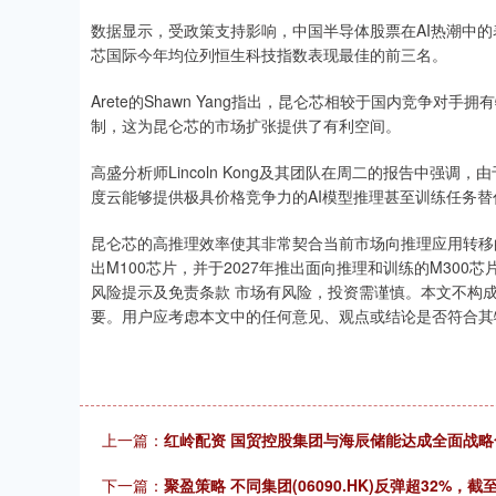
数据显示，受政策支持影响，中国半导体股票在AI热潮中
芯国际今年均位列恒生科技指数表现最佳的前三名。
Arete的Shawn Yang指出，昆仑芯相较于国内竞争
制，这为昆仑芯的市场扩张提供了有利空间。
高盛分析师Lincoln Kong及其团队在周二的报告中强
度云能够提供极具价格竞争力的AI模型推理甚至训练任务替
昆仑芯的高推理效率使其非常契合当前市场向推理应用转移
出M100芯片，并于2027年推出面向推理和训练的M300
风险提示及免责条款 市场有风险，投资需谨慎。本文不构
要。用户应考虑本文中的任何意见、观点或结论是否符合其
上一篇：
红岭配资 国贸控股集团与海辰储能达成全面战略
下一篇：
聚盈策略 不同集团(06090.HK)反弹超32%，截