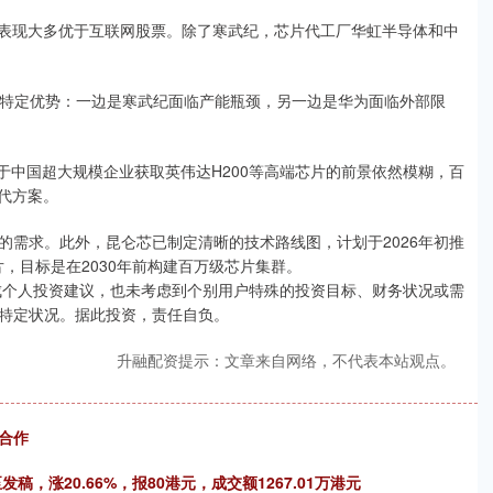
的表现大多优于互联网股票。除了寒武纪，芯片代工厂华虹半导体和中
对手拥有特定优势：一边是寒武纪面临产能瓶颈，另一边是华为面临外部限
调，由于中国超大规模企业获取英伟达H200等高端芯片的前景依然模糊，百
代方案。
的需求。此外，昆仑芯已制定清晰的技术路线图，计划于2026年初推
芯片，目标是在2030年前构建百万级芯片集群。
成个人投资建议，也未考虑到个别用户特殊的投资目标、财务状况或需
特定状况。据此投资，责任自负。
升融配资提示：文章来自网络，不代表本站观点。
合作
至发稿，涨20.66%，报80港元，成交额1267.01万港元