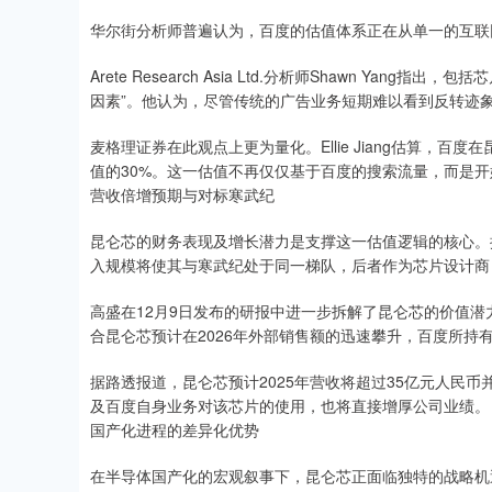
华尔街分析师普遍认为，百度的估值体系正在从单一的互联
Arete Research Asia Ltd.分析师Shawn Y
因素”。他认为，尽管传统的广告业务短期难以看到反转迹
麦格理证券在此观点上更为量化。Ellie Jiang估算，百
值的30%。这一估值不再仅仅基于百度的搜索流量，而是开
营收倍增预期与对标寒武纪
昆仑芯的财务表现及增长潜力是支撑这一估值逻辑的核心。
入规模将使其与寒武纪处于同一梯队，后者作为芯片设计商，被
高盛在12月9日发布的研报中进一步拆解了昆仑芯的价值潜
合昆仑芯预计在2026年外部销售额的迅速攀升，百度所持有
据路透报道，昆仑芯预计2025年营收将超过35亿元人民
及百度自身业务对该芯片的使用，也将直接增厚公司业绩。
国产化进程的差异化优势
在半导体国产化的宏观叙事下，昆仑芯正面临独特的战略机