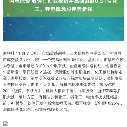
财联社 11 月 7 日电，市场震荡调整，三大指数均冲高回落。沪深两
市成交额 2 万亿，较上一个交易日缩量 562 亿。盘面上，市场热点较
为杂乱，全市场超 3100 只个股下跌。热点延续快速轮动，锂电板块
午后爆发，孚日股份 2 连板，天际股份等多股涨停。化工板块持续走
高，澄星股份、清水源等双双 2 连板。福建板块反复活跃，漳州发展
下午快速涨停，走出 4 天 3 板。有机硅板块集体走强，东岳硅材
20cm 涨停。下跌方面，机器人板块下挫，力星股份、浙江荣泰等多
股大跌。板块方面，有机硅、氟化工、磷化工、电池等板块涨幅居
前，AI 模型、软件开发等板块跌幅居前。截至收盘，沪指跌 0.25%，
深成指跌 0.36%，创业板指跌 0.51%。