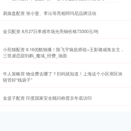
易操盘配资 张小斐、李沁等亮相阿玛尼品牌活动
金贝配资 8月27日孝感市场光亮铜价格73300元/吨
小煎猫配资 8.16优酷独播！陈飞宇疯批师祖×王影璐咸鱼女主，
三世虐恋甜到齁_魔域_经费_场面
牛人策略营 物业费去哪了？扫码就知道！上海这个小区用区块
链管好“钱袋子”
金篮子配资 印度国家安全顾问称普京年底访印