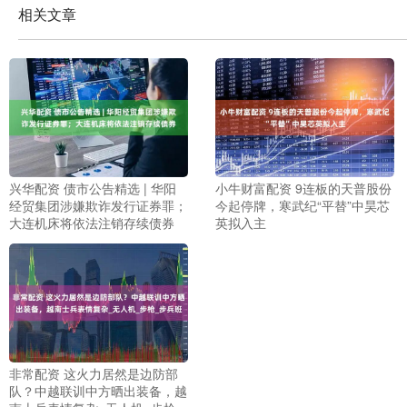
相关文章
兴华配资 债市公告精选 | 华阳
小牛财富配资 9连板的天普股份
经贸集团涉嫌欺诈发行证券罪；
今起停牌，寒武纪“平替”中昊芯
大连机床将依法注销存续债券
英拟入主
非常配资 这火力居然是边防部
队？中越联训中方晒出装备，越