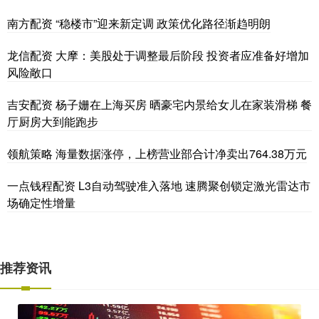
南方配资 “稳楼市”迎来新定调 政策优化路径渐趋明朗
龙信配资 大摩：美股处于调整最后阶段 投资者应准备好增加
风险敞口
吉安配资 杨子姗在上海买房 晒豪宅内景给女儿在家装滑梯 餐
厅厨房大到能跑步
领航策略 海量数据涨停，上榜营业部合计净卖出764.38万元
一点钱程配资 L3自动驾驶准入落地 速腾聚创锁定激光雷达市
场确定性增量
推荐资讯