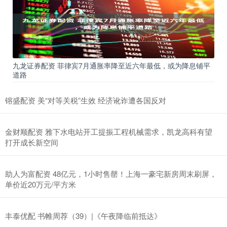
九龙证券配资 菲律宾7月通胀率降至近六年最低，或为降息铺平
道路
镕盛配资 美“对等关税”生效 经济讹诈遭各国反对
金财顺配资 雅下水电站开工提振工程机械需求，凯龙高科有望
打开成长新空间
助人为富配资 48亿元，1小时售罄！上海一豪宅新房周末刷屏，
单价近20万元/平方米
丰泰优配 书帷周荐（39）|《午夜降临前抵达》