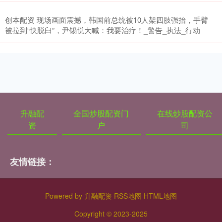
创本配资 现场画面震撼，韩国前总统被10人架四肢强抬，手臂
被拉到“快脱臼”，尹锡悦大喊：我要治疗！_警告_执法_行动
升融配
全国炒股配资门
在线炒股配资公
资
户
司
友情链接：
Powered by
升融配资
RSS地图
HTML地图
Copyright
© 2023-2025