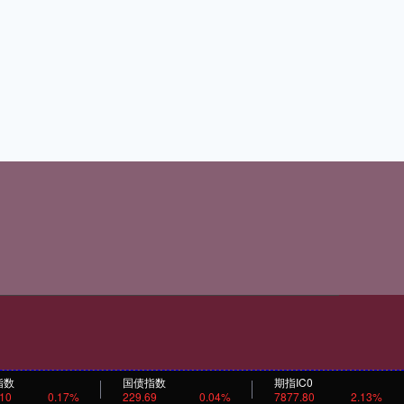
指数
国债指数
期指IC0
.10
0.17%
229.69
0.04%
7877.80
2.13%