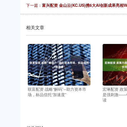
下一篇：
富兴配资 金山云(KC.US)携6大AI创新成果亮相W
相关文章
联富配资 战略“解码”--助力资本市
宏琳配资 政
场，标品信托“加速度”
是强刺激——
读