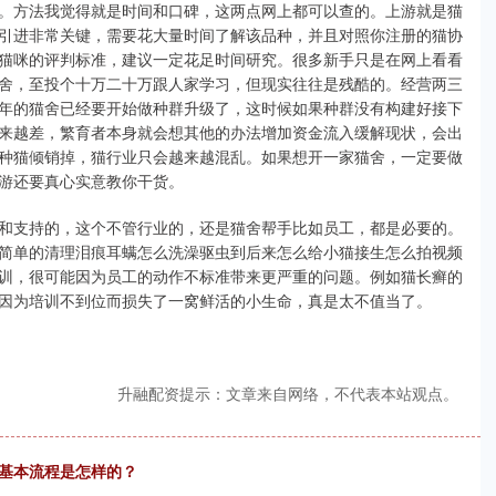
。方法我觉得就是时间和口碑，这两点网上都可以查的。上游就是猫
引进非常关键，需要花大量时间了解该品种，并且对照你注册的猫协
各个等级猫咪的评判标准，建议一定花足时间研究。很多新手只是在网上看看
舍，至投个十万二十万跟人家学习，但现实往往是残酷的。经营两三
年的猫舍已经要开始做种群升级了，这时候如果种群没有构建好接下
来越差，繁育者本身就会想其他的办法增加资金流入缓解现状，会出
种猫倾销掉，猫行业只会越来越混乱。如果想开一家猫舍，一定要做
游还要真心实意教你干货。
和支持的，这个不管行业的，还是猫舍帮手比如员工，都是必要的。
简单的清理泪痕耳螨怎么洗澡驱虫到后来怎么给小猫接生怎么拍视频
训，很可能因为员工的动作不标准带来更严重的问题。例如猫长癣的
因为培训不到位而损失了一窝鲜活的小生命，真是太不值当了。
升融配资提示：文章来自网络，不代表本站观点。
的基本流程是怎样的？