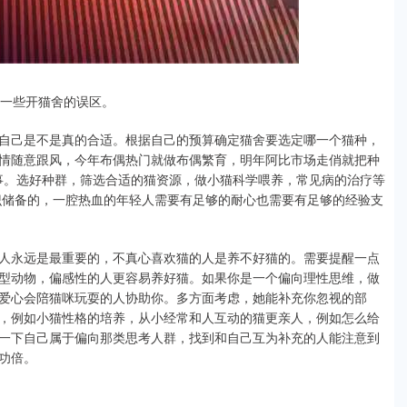
的一些开猫舍的误区。
自己是不是真的合适。根据自己的预算确定猫舍要选定哪一个猫种，
情随意跟风，今年布偶热门就做布偶繁育，明年阿比市场走俏就把种
力的事。选好种群，筛选合适的猫资源，做小猫科学喂养，常见病的治疗等
识储备的，一腔热血的年轻人需要有足够的耐心也需要有足够的经验支
人永远是最重要的，不真心喜欢猫的人是养不好猫的。需要提醒一点
型动物，偏感性的人更容易养好猫。如果你是一个偏向理性思维，做
爱心会陪猫咪玩耍的人协助你。多方面考虑，她能补充你忽视的部
，例如小猫性格的培养，从小经常和人互动的猫更亲人，例如怎么给
一下自己属于偏向那类思考人群，找到和自己互为补充的人能注意到
功倍。