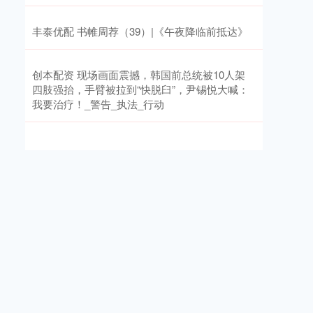
丰泰优配 书帷周荐（39）|《午夜降临前抵达》
创本配资 现场画面震撼，韩国前总统被10人架
四肢强抬，手臂被拉到“快脱臼”，尹锡悦大喊：
我要治疗！_警告_执法_行动