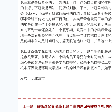
第三就是寻找专业的，可靠的上下游，作为自己前期的依托
的来源，下游就是网站，门店或则推广平台。上游里种猫的
会（cfa wcf tica等）研究该品种的血统，血线以及
哪家营销宣传做的好就盲目信任，其实经营也就两三年的猫
的猫舍处在一个十分尴尬的境地。从我带人的经验看，两三
来的五到十年还会处在一个瓶颈期。繁育出来的小猫质量越
现一些拿着视频的中介代理，收点新手当徒弟把自己淘汰的
足前期准备花足时间研究，擦亮眼睛选好上游，并且这个上
第四建议钱要花给能花精力给自己的人，可以产生长期联系
这点很重要。前期培养一个猫舍员工需要付出时间精力，从
怎么去谈客户做销售都是要亲自带的。如果不亲自带员工培
根本原因就是环境太潮湿加上洗澡以后没有彻底吹干。如果
发布于：北京市
上一篇：
好操盘配资 企业乱账产生的原因有哪些？整理