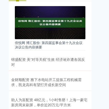
倍悦网 博汇股份: 第四届监事会第十九次会议
决议公告内容摘要
镕盛配资 美“对等关税”生效 经济讹诈遭各国反
对
金财顺配资 雅下水电站开工提振工程机械需
求，凯龙高科有望打开成长新空间
助人为富配资 48亿元，1小时售罄！上海一豪宅
新房周末刷屏，单价近20万元/平方米