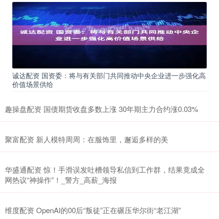
诚达配资 国资委：将与有关部门共同推动中央企业进一步强化高
价值场景供给
趣操盘配资 国债期货收盘多数上涨 30年期主力合约涨0.03%
聚富配资 新人模特周周：在服饰里，邂逅多样的美
华盛通配资 惊！手滑误发吐槽领导私信到工作群，结果竟成全
网热议“神操作”！_警方_高薪_海报
维度配资 OpenAI的00后“叛徒”正在碾压华尔街“老江湖”