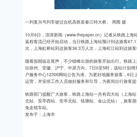
一列复兴号列车驶过合杭高铁富春江特大桥。 周围 摄
10月6日，澎湃新闻（www.thepaper.cn）记者从
返程客流已经开始启动，当日铁路上海站预计到达旅客67.1
次，上海虹桥站到达旅客36.3万人次，上海松江站到达旅客5
随着假期临近尾声，不少错峰出游的旅客开始出行。铁路上海
往徐州、安徽、沪宁、中原方向。7日0至5时，该站计划增
户服务中心12306网站公告为准。为更好地服务旅客，6
运营，并安排工作人员做好服务和引导，为夜间出行旅客提
铁路部门提醒广大旅客，铁路上海站一共有四大站（上海站
北站、安亭西站、安亭北站、练塘站、金山北站），旅客朋
免走错车站。
发布于：上海市