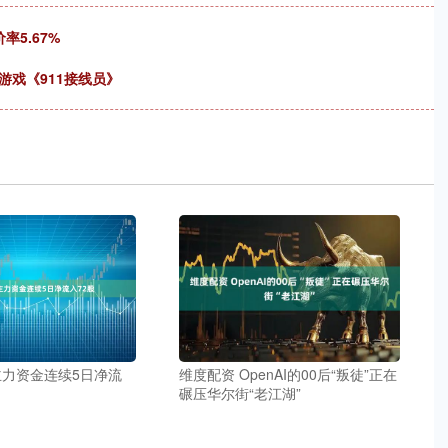
率5.67%
游戏《911接线员》
主力资金连续5日净流
维度配资 OpenAI的00后“叛徒”正在
碾压华尔街“老江湖”