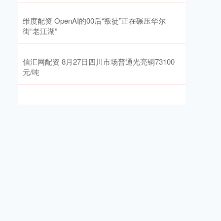
维度配资 OpenAI的00后“叛徒”正在碾压华尔
街“老江湖”
信汇网配资 8月27日四川市场普通光亮铜73100
元/吨