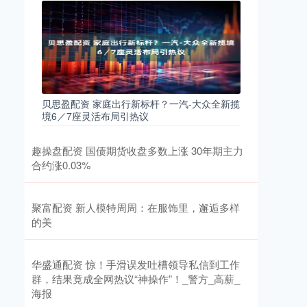
贝思盈配资 家庭出行新标杆？一汽-大众全新揽
境6／7座灵活布局引热议
趣操盘配资 国债期货收盘多数上涨 30年期主力
合约涨0.03%
聚富配资 新人模特周周：在服饰里，邂逅多样
的美
华盛通配资 惊！手滑误发吐槽领导私信到工作
群，结果竟成全网热议“神操作”！_警方_高薪_
海报