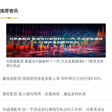
推荐资讯
贝思盈配资 家庭出行新标杆？一汽-大众全新揽境6／7座灵活布
局引热议
趣操盘配资 国债期货收盘多数上涨 30年期主力合约涨0.03%
聚富配资 新人模特周周：在服饰里，邂逅多样的美
华盛通配资 惊！手滑误发吐槽领导私信到工作群，结果竟成全