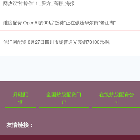
网热议“神操作”！_警方_高薪_海报
维度配资 OpenAI的00后“叛徒”正在碾压华尔街“老江湖”
信汇网配资 8月27日四川市场普通光亮铜73100元/吨
升融配
全国炒股配资门
在线炒股配资公
资
户
司
友情链接：