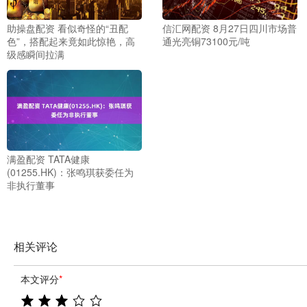
助操盘配资 看似奇怪的“丑配
信汇网配资 8月27日四川市场普
色”，搭配起来竟如此惊艳，高
通光亮铜73100元/吨
级感瞬间拉满
满盈配资 TATA健康
(01255.HK)：张鸣琪获委任为
非执行董事
相关评论
本文评分
*