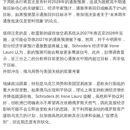
下周欧央行将首次发布针对2028年的通胀预测，这成为观察其中期通
胀目标信心的关键窗口。经济学家预计，通胀率将回归或略高于2%的
目标。如果预测显示通胀回归目标水平，将加强决策者关于“未来两年
通胀低迷仅是暂时现象”的论点。
值得注意的是，欧盟新的碳排放交易系统从2027年推迟至2028年实
施，这可能会导致2027年的通胀预测被下修。然而，对于今明两年，
部分经济学家预计通胀数据将被上修。Schroders 经济学家 Irene
Lauro 认为，新的预测可能会释放更多鹰派信号。此外，彭博调查显
示，近三分之二的分析师目前更担心通胀在中期内超过目标，而非低
于目标。
外部冲击：俄乌局势与美国关税的双重考量
地缘政治因素，特别是乌克兰局势和美国贸易政策，是欧央行面临的
重大外部变数。如果俄乌出现和平协议，理论上将支持欧洲经济增长
并降低能源价格。Schroders 的 Irene Lauro 提醒，虽然和平协议利
好，但欧洲已明确表示不希望再次依赖俄罗斯天然气，因此直接经济
影响可能不会立即改变欧央行的思路。关于利用被冻结的俄罗斯资产
援助乌克兰的计划，拉加德虽然此前称其在法律和金融上“捉襟见
肘”，但近期态度有所软化。