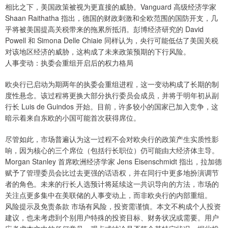
相比之下，美国政策被视为更直接的威胁。Vanguard 高级经济学家
Shaan Raithatha 指出，德国的财政刺激和全欧范围的国防开支，几
乎将被美国提高关税带来的拖累所抵消。彭博经济研究的 David
Powell 和 Simona Delle Chiaie 同样认为，央行可能低估了美国关税
对该地区经济的威胁，这构成了未来政策预期的下行风险。
人事变动：执委会重组开启后的权力格局
欧央行已启动为期两年的执委会重组进程，这一变动构成了长期的制
度性悬念。该过程将更换大部分执行委员会成员，并将于明年初从副
行长 Luis de Guindos 开始。目前，许多较小的国家已加入竞争，这
暗示着来自东欧的小国可能首次获得席位。
尽管如此，市场普遍认为这一过程不会对欧央行的政策产生实质性影
响，因为核心的三个席位（包括行长职位）仍可能由大经济体主导。
Morgan Stanley 首席欧洲经济学家 Jens Eisenschmidt 指出，拉加德
赋予了管理委员会比过去更强的话语权，并在同行中更多地扮演调节
者的角色。未来的行长人选预计将延续这一共识导向的方法，市场的
关注点更多集中在美联储的人事变动上，而非欧央行的内部重组。
风险提示及免责条款 市场有风险，投资需谨慎。本文不构成个人投资
建议，也未考虑到个别用户特殊的投资目标、财务状况或需要。用户