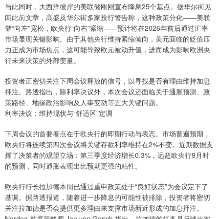
与此同时，大西洋彼岸的美联储刚刚宣布降息25个基点。据华尔街见
闻此前文章，高盛及华尔街多家投行警告称，这种政策分化——美联
储“向左”宽松，欧央行“向右”紧缩——预计将在2026年前后通过汇率
市场显现关键影响。由于其他央行维持紧缩倾向，美元面临的贬值压
力正成为市场焦点，这可能导致欧元被动升值，进而成为影响欧洲央
行未来决策的外部变量。
投资者正密切关注下周会议释放的信号，以寻找是否有理由维持加息
押注。路透指出，除利率决议外，本次会议还面临关于通胀预测、政
策路径、地缘政治影响及人事变动等五大关键问题。
利率决议：维持现状与“舒适区”定调
下周会议的首要看点在于欧央行的即期行动与表态。市场普遍预期，
欧央行将连续第四次会议将关键存款利率维持在2%不变。近期数据支
撑了决策者的观望立场：第三季度经济增长0.3%，远超欧央行9月时
的预测，同时通胀表现出比预期更强的粘性。
欧央行行长拉加德本周已通过重申政策处于“良好状态”为会议定下了
基调。据路透报道，随着进一步降息的可能性被排除，投资者将密切
关注拉加德是否会提供更多理由来支撑市场新近形成的加息押注。
Nordea 首席策略师 Jan von Gerich 指出，拉加德的任务是反映出对