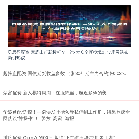
贝思盈配资 家庭出行新标杆？一汽-大众全新揽境6／7座灵活布
局引热议
趣操盘配资 国债期货收盘多数上涨 30年期主力合约涨0.03%
聚富配资 新人模特周周：在服饰里，邂逅多样的美
华盛通配资 惊！手滑误发吐槽领导私信到工作群，结果竟成全
网热议“神操作”！_警方_高薪_海报
维度配资 OpenAI的00后“叛徒”正在碾压华尔街“老江湖”