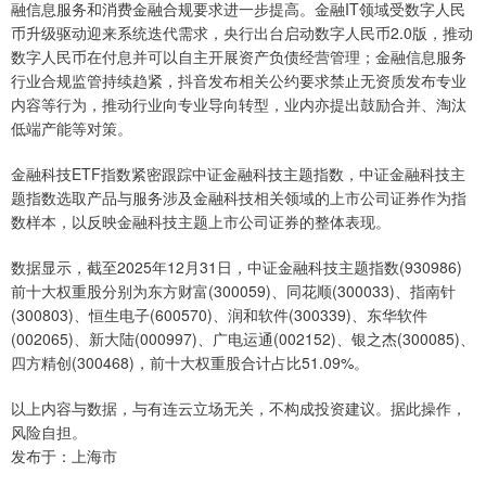
融信息服务和消费金融合规要求进一步提高。金融IT领域受数字人民
币升级驱动迎来系统迭代需求，央行出台启动数字人民币2.0版，推动
数字人民币在付息并可以自主开展资产负债经营管理；金融信息服务
行业合规监管持续趋紧，抖音发布相关公约要求禁止无资质发布专业
内容等行为，推动行业向专业导向转型，业内亦提出鼓励合并、淘汰
低端产能等对策。
金融科技ETF指数紧密跟踪中证金融科技主题指数，中证金融科技主
题指数选取产品与服务涉及金融科技相关领域的上市公司证券作为指
数样本，以反映金融科技主题上市公司证券的整体表现。
数据显示，截至2025年12月31日，中证金融科技主题指数(930986)
前十大权重股分别为东方财富(300059)、同花顺(300033)、指南针
(300803)、恒生电子(600570)、润和软件(300339)、东华软件
(002065)、新大陆(000997)、广电运通(002152)、银之杰(300085)、
四方精创(300468)，前十大权重股合计占比51.09%。
以上内容与数据，与有连云立场无关，不构成投资建议。据此操作，
风险自担。
发布于：上海市