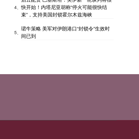
快开始！内塔尼亚胡称“停火可能很快结
4、
束”，支持美国封锁霍尔木兹海峡
珺牛策略 美军对伊朗港口“封锁令”生效时
5、
间已到