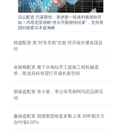
启云配资 巴基斯坦：美伊新一轮谈判将很快开
始！内塔尼亚胡称“停火可能很快结束”，支持美
国封锁霍尔木兹海峡
镕盛配资 美“对等关税”生效 经济讹诈遭各国反
对
金财顺配资 雅下水电站开工提振工程机械需
求，凯龙高科有望打开成长新空间
易操盘配资 张小斐、李沁等亮相阿玛尼品牌活
动
趣操盘配资 国债期货收盘多数上涨 30年期主力
合约涨0.03%