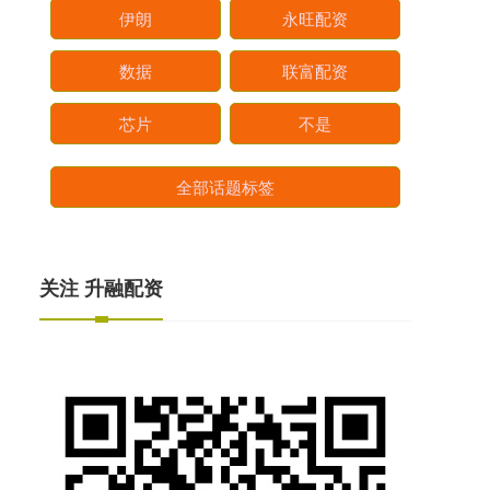
伊朗
永旺配资
数据
联富配资
芯片
不是
全部话题标签
关注 升融配资