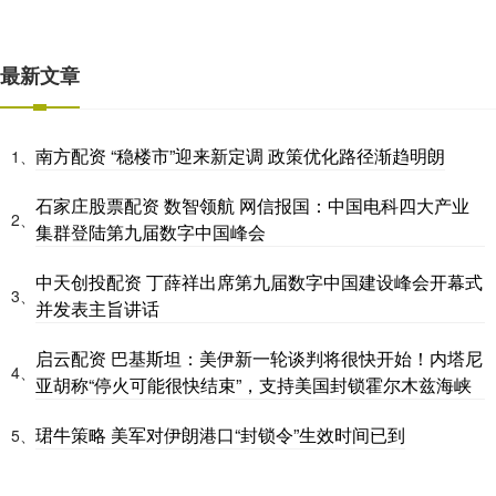
最新文章
南方配资 “稳楼市”迎来新定调 政策优化路径渐趋明朗
1、
石家庄股票配资 数智领航 网信报国：中国电科四大产业
2、
集群登陆第九届数字中国峰会
中天创投配资 丁薛祥出席第九届数字中国建设峰会开幕式
3、
并发表主旨讲话
启云配资 巴基斯坦：美伊新一轮谈判将很快开始！内塔尼
4、
亚胡称“停火可能很快结束”，支持美国封锁霍尔木兹海峡
珺牛策略 美军对伊朗港口“封锁令”生效时间已到
5、