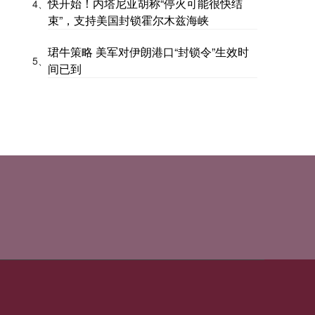
快开始！内塔尼亚胡称“停火可能很快结
4、
束”，支持美国封锁霍尔木兹海峡
珺牛策略 美军对伊朗港口“封锁令”生效时
5、
间已到