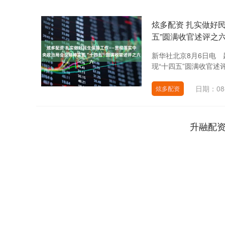
炫多配资 扎实做好
五”圆满收官述评之
新华社北京8月6日电
现“十四五”圆满收官述
日期：08
炫多配资
升融配