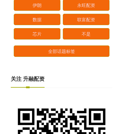
伊朗
永旺配资
数据
联富配资
芯片
不是
全部话题标签
关注 升融配资