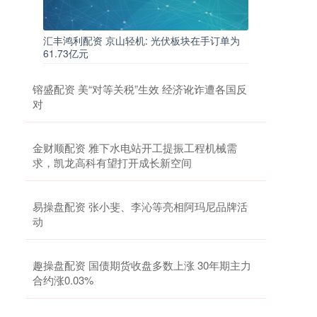
汇丰鸿利配资 京山轻机: 光伏板块在手订单为
61.73亿元
镕盛配资 美“对等关税”生效 经济讹诈遭各国反
对
金财顺配资 雅下水电站开工提振工程机械需
求，凯龙高科有望打开成长新空间
易操盘配资 张小斐、李沁等亮相阿玛尼品牌活
动
趣操盘配资 国债期货收盘多数上涨 30年期主力
合约涨0.03%