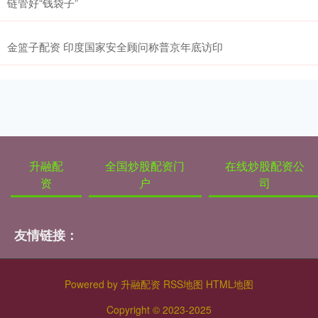
链管好“钱袋子”
金篮子配资 印度国家安全顾问称普京年底访印
升融配
全国炒股配资门
在线炒股配资公
资
户
司
友情链接：
Powered by
升融配资
RSS地图
HTML地图
Copyright
© 2023-2025