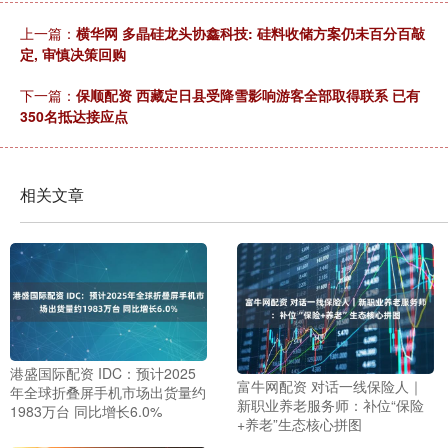
上一篇：
横华网 多晶硅龙头协鑫科技: 硅料收储方案仍未百分百敲
定, 审慎决策回购
下一篇：
保顺配资 西藏定日县受降雪影响游客全部取得联系 已有
350名抵达接应点
相关文章
港盛国际配资 IDC：预计2025
富牛网配资 对话一线保险人｜
年全球折叠屏手机市场出货量约
新职业养老服务师：补位“保险
1983万台 同比增长6.0%
+养老”生态核心拼图