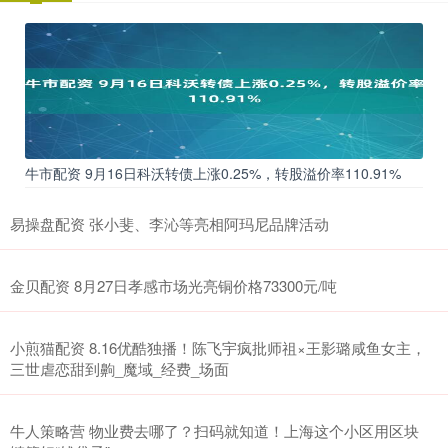
牛市配资 9月16日科沃转债上涨0.25%，转股溢价率110.91%
易操盘配资 张小斐、李沁等亮相阿玛尼品牌活动
金贝配资 8月27日孝感市场光亮铜价格73300元/吨
小煎猫配资 8.16优酷独播！陈飞宇疯批师祖×王影璐咸鱼女主，
三世虐恋甜到齁_魔域_经费_场面
牛人策略营 物业费去哪了？扫码就知道！上海这个小区用区块