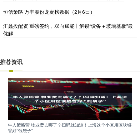
恒信策略 万丰股份龙虎榜数据（2月6日）
汇鑫投配资 重磅签约，双向赋能丨解锁“设备 + 玻璃基板”最
优解
推荐资讯
牛人策略营 物业费去哪了？扫码就知道！上海这个小区用区块链
管好“钱袋子”