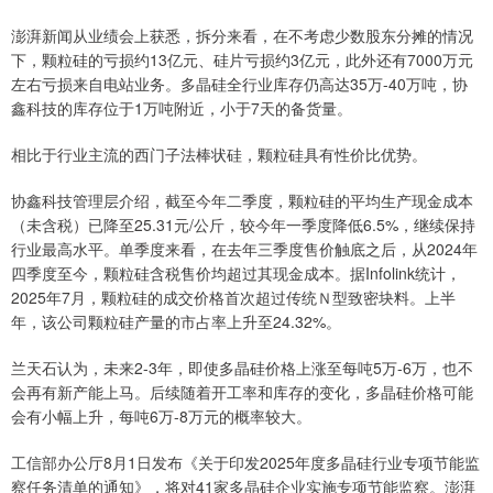
澎湃新闻从业绩会上获悉，拆分来看，在不考虑少数股东分摊的情况
下，颗粒硅的亏损约13亿元、硅片亏损约3亿元，此外还有7000万元
左右亏损来自电站业务。多晶硅全行业库存仍高达35万-40万吨，协
鑫科技的库存位于1万吨附近，小于7天的备货量。
相比于行业主流的西门子法棒状硅，颗粒硅具有性价比优势。
协鑫科技管理层介绍，截至今年二季度，颗粒硅的平均生产现金成本
（未含税）已降至25.31元/公斤，较今年一季度降低6.5%，继续保持
行业最高水平。单季度来看，在去年三季度售价触底之后，从2024年
四季度至今，颗粒硅含税售价均超过其现金成本。据Infolink统计，
2025年7月，颗粒硅的成交价格首次超过传统Ｎ型致密块料。上半
年，该公司颗粒硅产量的市占率上升至24.32%。
兰天石认为，未来2-3年，即使多晶硅价格上涨至每吨5万-6万，也不
会再有新产能上马。后续随着开工率和库存的变化，多晶硅价格可能
会有小幅上升，每吨6万-8万元的概率较大。
工信部办公厅8月1日发布《关于印发2025年度多晶硅行业专项节能监
察任务清单的通知》，将对41家多晶硅企业实施专项节能监察。澎湃