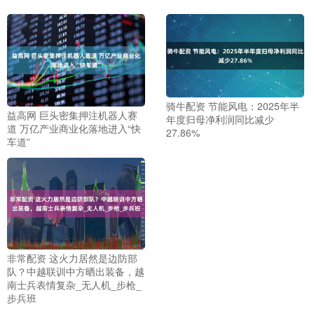
骑牛配资 节能风电：2025年半
益高网 巨头密集押注机器人赛
年度归母净利润同比减少
道 万亿产业商业化落地进入“快
27.86%
车道”
非常配资 这火力居然是边防部
队？中越联训中方晒出装备，越
南士兵表情复杂_无人机_步枪_
步兵班