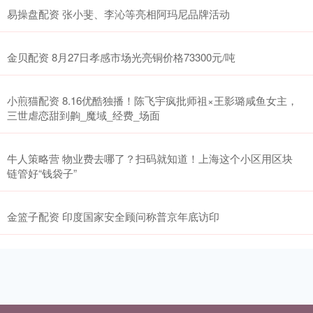
易操盘配资 张小斐、李沁等亮相阿玛尼品牌活动
金贝配资 8月27日孝感市场光亮铜价格73300元/吨
小煎猫配资 8.16优酷独播！陈飞宇疯批师祖×王影璐咸鱼女主，
三世虐恋甜到齁_魔域_经费_场面
牛人策略营 物业费去哪了？扫码就知道！上海这个小区用区块
链管好“钱袋子”
金篮子配资 印度国家安全顾问称普京年底访印