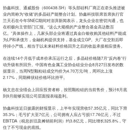
协鑫科技、通威股份（600438.SH）等头部硅料厂商正在牵头推进被
业内简称为“收储”的多晶硅产能整合计划。协鑫科技联席首席执行官
兰天石在今年SNEC期间对澎湃新闻表示，龙头企业在密切沟通，也
在积极向主管部门汇报。“这么大规模的产业整合基金高达数百
亿。”具体操作上，几家头部企业将通过真金白银收购其他硅料产能成
为LP和承债方，金融机构提供支持，基金成立GP。大厂在交割后即
停掉小产线，相当于以未来硅料价格回升之后的收益承接相应债务。
在连续14个月低于成本价承压运行之后，多晶硅价格随7月“反内卷”行
动升级有所回升。中国有色金属工业协会硅业分会8月27日发布的数
据显示，当周N型颗粒硅成交均价为4.70万元/吨，周环比上涨
2.17%，同期棒状硅价格环比持平。
杨文忠在业绩会上回应投资者称，按照颗粒硅的当前售价，预计8月底
到9月能够实现公司层面报表端盈利。
协鑫科技近日披露的财报显示，上半年实现营收57.35亿元，同比下滑
35.3%；毛亏扩大至7亿元，公司拥有人应占亏损17.76亿元，不过
EBITDA（税息折旧及摊销前利润）约3.8亿元，同比增长325.8%，守
住了不亏现金的底线。