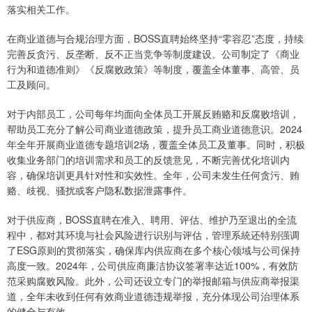
落实相关工作。
在商业道德与合规治理方面，BOSS直聘始终坚持“零容忍”态度，持续
完善反贪污、反垄断、反不正当竞争等制度建设。公司制定了《商业
行为和道德准则》《反腐败政策》等制度，覆盖全体董事、高管、员
工及顾问。
对于内部员工，公司每年均面向全体员工开展反贿赂和反腐败培训，
帮助员工充分了解公司商业道德政策，提升员工商业道德意识。2024
年全年开展商业道德专题培训2场，覆盖全体员工及董事。同时，积极
收集业务部门的培训需求和员工的反馈意见，不断完善优化培训内
容，确保培训更具针对性和实效性。全年，公司未发生任何贪污、贿
赂、歧视、骚扰或客户隐私数据泄露事件。
对于供应商，BOSS直聘在准入、聘用、评估、维护乃至退出的全流
程中，都对其环境与社会风险进行识别与评估，管理系統还特别强调
了ESG原则的贯彻落实，确保库内供应商在多个核心领域与公司保持
高度一致。2024年，公司供应商廉洁协议签署率达近100%，有效防
范采购腐败风险。此外，公司还设立专门的举报邮箱与供应商举报渠
道，全年未收到任何有效商业道德违规举报，充分体现公司治理体系
的健全与有效。