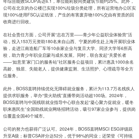
年综合能效SCOP高达6.1，单位能耗较同类建筑节能约25%。此外，
公司在北京的办公楼已实现100%垃圾分类处理，所有运营地办公区实
现100%使用FSC认证纸张，产生的有害废弃物100%交由有资质的回
收商进行回收。
在社会责任方面，公司开展“志在万里——青少年公益职业体验营”活
动，投入153万元资助180名来自山西、宁夏的师生赴上海开展职业体
验，走进江南造船厂车等10余家企业与复旦大学、同济大学等6所高
校，助力青少年职业启蒙与成长发展。同时，联合发起“关爱长者
——‘如意里’家门口的服务站”社区服务公益项目，累计惠及1000余名
高龄、独居、失能老人，提供健康监测、生活照护、心理疏导等全方
位服务。
此外，BOSS直聘持续优化无障碍就业服务，累计为113.7万名残疾人
提供求职服务，举办“萤火助残”直播带岗活动超100场。2024年，
BOSS直聘与中国残联就业指导中心联合发起“凝心聚力促就业，暖冬
职来惠民生”全国助残就业网络招聘活动，吸引97家企业参与，提供岗
位覆盖全国40个城市。
公司的努力也获得广泛认可。2024年，BOSS直聘MSCI ESG评级跃
升至A级；标普CSA评分达52分，优于98%的同业；还荣登《可持续