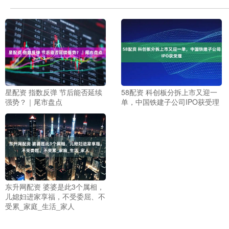
星配资 指数反弹 节后能否延续
58配资 科创板分拆上市又迎一
强势？｜尾市盘点
单，中国铁建子公司IPO获受理
东升网配资 婆婆是此3个属相，
儿媳妇进家享福，不受委屈、不
受累_家庭_生活_家人