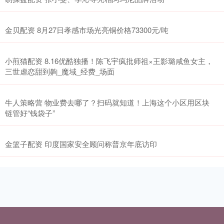
金贝配资 8月27日孝感市场光亮铜价格73300元/吨
小煎猫配资 8.16优酷独播！陈飞宇疯批师祖×王影璐咸鱼女主，
三世虐恋甜到齁_魔域_经费_场面
牛人策略营 物业费去哪了？扫码就知道！上海这个小区用区块
链管好“钱袋子”
金篮子配资 印度国家安全顾问称普京年底访印