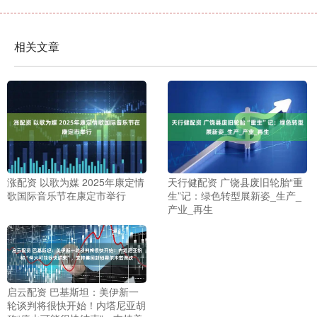
相关文章
涨配资 以歌为媒 2025年康定情
天行健配资 广饶县废旧轮胎“重
歌国际音乐节在康定市举行
生”记：绿色转型展新姿_生产_
产业_再生
启云配资 巴基斯坦：美伊新一
轮谈判将很快开始！内塔尼亚胡