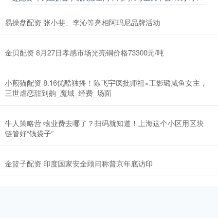
易操盘配资 张小斐、李沁等亮相阿玛尼品牌活动
金贝配资 8月27日孝感市场光亮铜价格73300元/吨
小煎猫配资 8.16优酷独播！陈飞宇疯批师祖×王影璐咸鱼女主，
三世虐恋甜到齁_魔域_经费_场面
牛人策略营 物业费去哪了？扫码就知道！上海这个小区用区块
链管好“钱袋子”
金篮子配资 印度国家安全顾问称普京年底访印