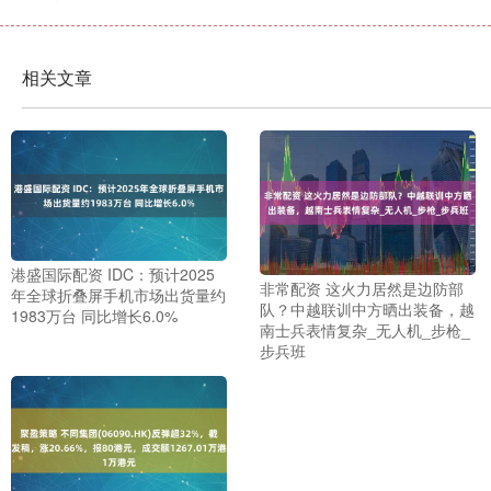
相关文章
港盛国际配资 IDC：预计2025
非常配资 这火力居然是边防部
年全球折叠屏手机市场出货量约
队？中越联训中方晒出装备，越
1983万台 同比增长6.0%
南士兵表情复杂_无人机_步枪_
步兵班