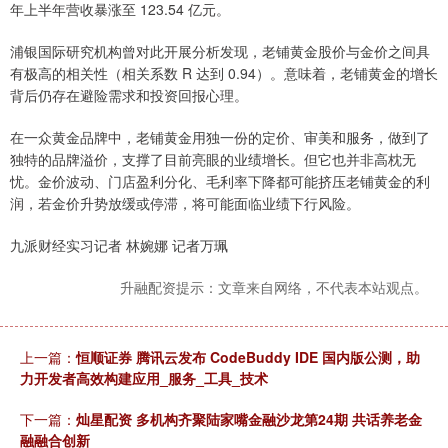
年上半年营收暴涨至 123.54 亿元。
浦银国际研究机构曾对此开展分析发现，老铺黄金股价与金价之间具
有极高的相关性（相关系数 R 达到 0.94）。意味着，老铺黄金的增长
背后仍存在避险需求和投资回报心理。
在一众黄金品牌中，老铺黄金用独一份的定价、审美和服务，做到了
独特的品牌溢价，支撑了目前亮眼的业绩增长。但它也并非高枕无
忧。金价波动、门店盈利分化、毛利率下降都可能挤压老铺黄金的利
润，若金价升势放缓或停滞，将可能面临业绩下行风险。
九派财经实习记者 林婉娜 记者万珮
升融配资提示：文章来自网络，不代表本站观点。
上一篇：
恒顺证券 腾讯云发布 CodeBuddy IDE 国内版公测，助
力开发者高效构建应用_服务_工具_技术
下一篇：
灿星配资 多机构齐聚陆家嘴金融沙龙第24期 共话养老金
融融合创新