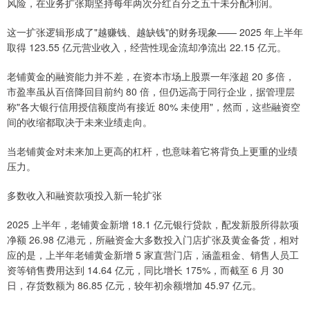
风险，在业务扩张期坚持每年两次分红百分之五十未分配利润。
这一扩张逻辑形成了"越赚钱、越缺钱"的财务现象—— 2025 年上半年
取得 123.55 亿元营业收入，经营性现金流却净流出 22.15 亿元。
老铺黄金的融资能力并不差，在资本市场上股票一年涨超 20 多倍，
市盈率虽从百倍降回目前约 80 倍，但仍远高于同行企业，据管理层
称"各大银行信用授信额度尚有接近 80% 未使用"，然而，这些融资空
间的收缩都取决于未来业绩走向。
当老铺黄金对未来加上更高的杠杆，也意味着它将背负上更重的业绩
压力。
多数收入和融资款项投入新一轮扩张
2025 上半年，老铺黄金新增 18.1 亿元银行贷款，配发新股所得款项
净额 26.98 亿港元，所融资金大多数投入门店扩张及黄金备货，相对
应的是，上半年老铺黄金新增 5 家直营门店，涵盖租金、销售人员工
资等销售费用达到 14.64 亿元，同比增长 175%，而截至 6 月 30
日，存货数额为 86.85 亿元，较年初余额增加 45.97 亿元。