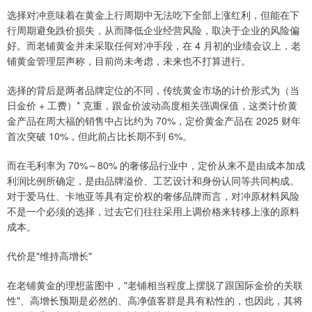
选择对冲意味着在黄金上行周期中无法吃下全部上涨红利，但能在下
行周期避免跌价损失，从而降低企业经营风险，取决于企业的风险偏
好。而老铺黄金并未采取任何对冲手段，在 4 月初的业绩会议上，老
铺黄金管理层声称，目前尚未考虑，未来也不打算进行。
选择的背后是两者品牌定位的不同，传统黄金市场的计价形式为（当
日金价 + 工费）* 克重，跟金价波动高度相关强调保值，这类计价黄
金产品在周大福的销售中占比约为 70%，定价黄金产品在 2025 财年
首次突破 10%，但此前占比长期不到 6%。
而在毛利率为 70%～80% 的奢侈品行业中，定价从来不是由成本加成
利润比例所确定，是由品牌溢价、工艺设计和身份认同等共同构成。
对于爱马仕、卡地亚等具有定价权的奢侈品牌而言，对冲原材料风险
不是一个必须的选择，过去它们往往采用上调价格来转移上涨的原料
成本。
代价是"维持高增长"
在老铺黄金的理想蓝图中，"老铺相当程度上摆脱了跟国际金价的关联
性"、高增长预期是必然的、高净值客群是具有粘性的，也因此，其将