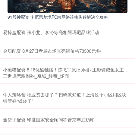
91股神配资 卡厄思梦境PC端网络连接失败解决全攻略
易操盘配资 张小斐、李沁等亮相阿玛尼品牌活动
金贝配资 8月27日孝感市场光亮铜价格73300元/吨
小煎猫配资 8.16优酷独播！陈飞宇疯批师祖×王影璐咸鱼女主，
三世虐恋甜到齁_魔域_经费_场面
牛人策略营 物业费去哪了？扫码就知道！上海这个小区用区块
链管好“钱袋子”
金篮子配资 印度国家安全顾问称普京年底访印