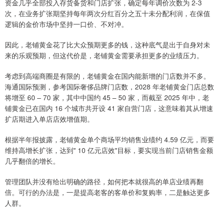
资金几乎全部投入存货备货和门店扩张，确定每年调价次数为 2-3
次，在业务扩张期坚持每年两次分红百分之五十未分配利润，在保值
逻辑的金价市场中坚持一口价、不对冲。
因此，老铺黄金花了比大众预期更多的钱，这种底气是出于自身对未
来的乐观预期，但这代价是，老铺黄金需要承担更多的业绩压力。
考虑到高端商圈是有限的，老铺黄金在国内能新增的门店数并不多。
海通国际预测，参考国际奢侈品牌门店数，2028 年老铺黄金门店总数
将增至 60 – 70 家，其中中国约 45 – 50 家，而截至 2025 年中，老
铺黄金已在国内 16 个城市共开设 41 家自营门店，这意味着其从增速
扩店期进入单店店效增值期。
根据半年报披露，老铺黄金单个商场平均销售业绩约 4.59 亿元，而要
维持高增长扩张，达到" 10 亿元店效"目标，要实现当前门店销售金额
几乎翻倍的增长。
管理团队并没有给出明确的路径，如何把本就很高的单店业绩再翻
倍。可行的办法是，一是提高老客的客单价和复购率，二是触达更多
人群。