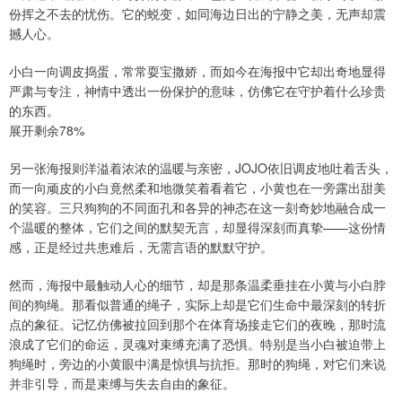
份挥之不去的忧伤。它的蜕变，如同海边日出的宁静之美，无声却震
撼人心。
小白一向调皮捣蛋，常常耍宝撒娇，而如今在海报中它却出奇地显得
严肃与专注，神情中透出一份保护的意味，仿佛它在守护着什么珍贵
的东西。
展开剩余78%
另一张海报则洋溢着浓浓的温暖与亲密，JOJO依旧调皮地吐着舌头，
而一向顽皮的小白竟然柔和地微笑着看着它，小黄也在一旁露出甜美
的笑容。三只狗狗的不同面孔和各异的神态在这一刻奇妙地融合成一
个温暖的整体，它们之间的默契无言，却显得深刻而真挚——这份情
感，正是经过共患难后，无需言语的默默守护。
然而，海报中最触动人心的细节，却是那条温柔垂挂在小黄与小白脖
间的狗绳。那看似普通的绳子，实际上却是它们生命中最深刻的转折
点的象征。记忆仿佛被拉回到那个在体育场接走它们的夜晚，那时流
浪成了它们的命运，灵魂对束缚充满了恐惧。特别是当小白被迫带上
狗绳时，旁边的小黄眼中满是惊惧与抗拒。那时的狗绳，对它们来说
并非引导，而是束缚与失去自由的象征。