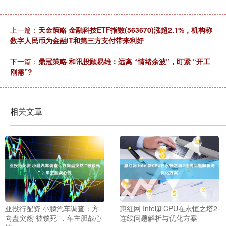
上一篇：
天金策略 金融科技ETF指数(563670)涨超2.1%，机构称
数字人民币为金融IT和第三方支付带来利好
下一篇：
鼎冠策略 和讯投顾易雄：远离 “情绪余波”，盯紧 “开工
刚需”?
相关文章
亚投行配资 小鹏汽车调查：方
惠红网 Intel新CPU在永恒之塔2
向盘突然“被锁死”，车主胆战心
连线问题解析与优化方案