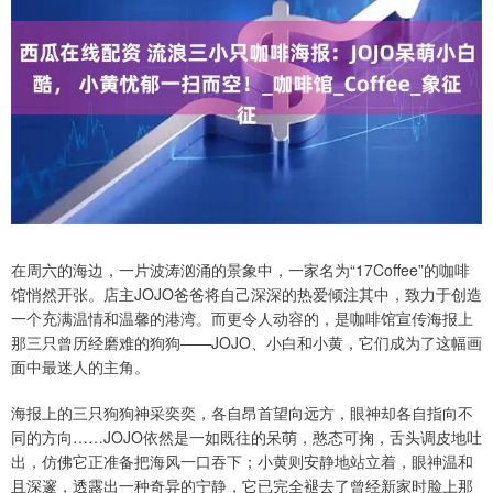
在周六的海边，一片波涛汹涌的景象中，一家名为“17Coffee”的咖啡
馆悄然开张。店主JOJO爸爸将自己深深的热爱倾注其中，致力于创造
一个充满温情和温馨的港湾。而更令人动容的，是咖啡馆宣传海报上
那三只曾历经磨难的狗狗——JOJO、小白和小黄，它们成为了这幅画
面中最迷人的主角。
海报上的三只狗狗神采奕奕，各自昂首望向远方，眼神却各自指向不
同的方向……JOJO依然是一如既往的呆萌，憨态可掬，舌头调皮地吐
出，仿佛它正准备把海风一口吞下；小黄则安静地站立着，眼神温和
且深邃，透露出一种奇异的宁静，它已完全褪去了曾经新家时脸上那