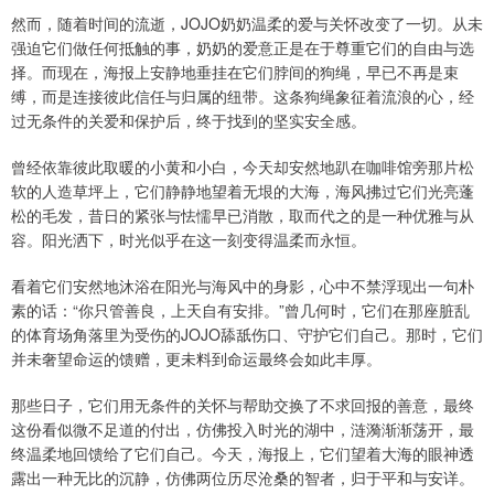
然而，随着时间的流逝，JOJO奶奶温柔的爱与关怀改变了一切。从未
强迫它们做任何抵触的事，奶奶的爱意正是在于尊重它们的自由与选
择。而现在，海报上安静地垂挂在它们脖间的狗绳，早已不再是束
缚，而是连接彼此信任与归属的纽带。这条狗绳象征着流浪的心，经
过无条件的关爱和保护后，终于找到的坚实安全感。
曾经依靠彼此取暖的小黄和小白，今天却安然地趴在咖啡馆旁那片松
软的人造草坪上，它们静静地望着无垠的大海，海风拂过它们光亮蓬
松的毛发，昔日的紧张与怯懦早已消散，取而代之的是一种优雅与从
容。阳光洒下，时光似乎在这一刻变得温柔而永恒。
看着它们安然地沐浴在阳光与海风中的身影，心中不禁浮现出一句朴
素的话：“你只管善良，上天自有安排。”曾几何时，它们在那座脏乱
的体育场角落里为受伤的JOJO舔舐伤口、守护它们自己。那时，它们
并未奢望命运的馈赠，更未料到命运最终会如此丰厚。
那些日子，它们用无条件的关怀与帮助交换了不求回报的善意，最终
这份看似微不足道的付出，仿佛投入时光的湖中，涟漪渐渐荡开，最
终温柔地回馈给了它们自己。今天，海报上，它们望着大海的眼神透
露出一种无比的沉静，仿佛两位历尽沧桑的智者，归于平和与安详。