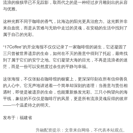
流浪的狼狈早已不见踪影，取而代之的是一种经过岁月雕刻出的从容
与优雅。
这种光辉不同于咖啡的香气，比海边的阳光更具治愈力。这光辉并非
来自血统，而是从苦难与无助中走过的灵魂，在安稳的生活中找到了
属于自己的光彩。
“17Coffee”的开业海报不仅仅记录了一家咖啡馆的诞生，它还凝固了
三只曾被世界遗弃的生命，如何在不灭的善意中得到了托起，最终找
到了属于它们的安宁之地。它们凝望大海的目光，不再是流浪者的迷
茫，而是一份可以安然度过余生的平静与幸福。
这张海报，不仅张贴在咖啡馆的橱窗上，更深深印刻在所有信仰善良
的人心中。它无声地讲述着一个简单却深刻的道理：当善意与责任相
遇时，即使是被遗弃的生命，也能重新焕发光彩。三只小狗望向的海
平线，象征的不仅仅是咖啡厅的风景，更是所有流浪灵魂应得的彼岸
——一个温柔待之的明天。
发布于：福建省
升融配资提示：文章来自网络，不代表本站观点。