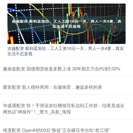
吉越配资 船到孟加拉，工人工资10元一天，男人一夫4妻，真实
生活不忍直视
趣操盘配资 国债期货收盘多数上涨 30年期主力合约涨0.03%
聚富配资 新人模特周周：在服饰里，邂逅多样的美
华盛通配资 惊！手滑误发吐槽领导私信到工作群，结果竟成全
网热议“神操作”！_警方_高薪_海报
维度配资 OpenAI的00后“叛徒”正在碾压华尔街“老江湖”