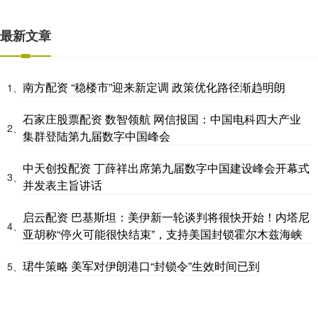
最新文章
南方配资 “稳楼市”迎来新定调 政策优化路径渐趋明朗
1、
石家庄股票配资 数智领航 网信报国：中国电科四大产业
2、
集群登陆第九届数字中国峰会
中天创投配资 丁薛祥出席第九届数字中国建设峰会开幕式
3、
并发表主旨讲话
启云配资 巴基斯坦：美伊新一轮谈判将很快开始！内塔尼
4、
亚胡称“停火可能很快结束”，支持美国封锁霍尔木兹海峡
珺牛策略 美军对伊朗港口“封锁令”生效时间已到
5、