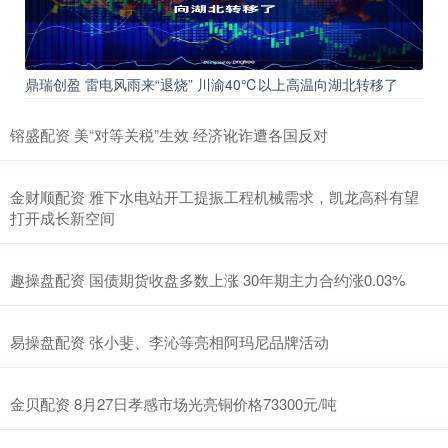
鼎瑞创盈 雷电风雨来“退烧” 川渝40℃以上高温向湖北转移了
镕盛配资 美“对等关税”生效 经济讹诈遭各国反对
金财顺配资 雅下水电站开工提振工程机械需求，凯龙高科有望
打开成长新空间
趣操盘配资 国债期货收盘多数上涨 30年期主力合约涨0.03%
易操盘配资 张小斐、李沁等亮相阿玛尼品牌活动
金贝配资 8月27日孝感市场光亮铜价格73300元/吨