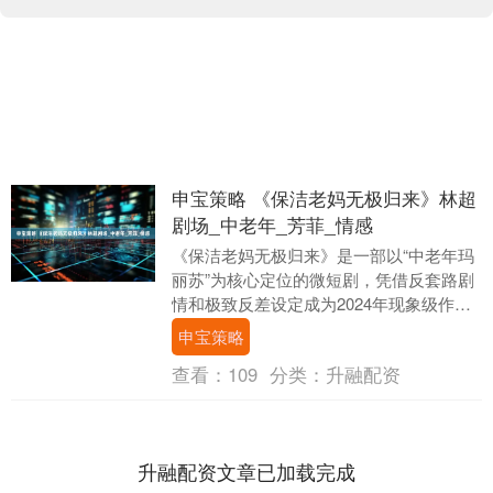
申宝策略 《保洁老妈无极归来》林超
剧场_中老年_芳菲_情感
《保洁老妈无极归来》是一部以“中老年玛
丽苏”为核心定位的微短剧，凭借反套路剧
情和极致反差设定成为2024年现象级作
品。以下从剧情架构、制作亮点、市场表
申宝策略
现及社会影....
查看：
109
分类：
升融配资
升融配资文章已加载完成